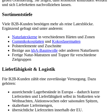
geben Orientierung. Sie zeigen, dass Rohstoffe kontrolliert werden
und sich Lieferketten nachvollziehen lassen.
Sortimentstiefe
Viele B2B-Kunden benötigen mehr als reine Latexblöcke.
Ergänzend gefragt sind unter anderem:
Naturlatexkerne
in verschiedenen Härten und Zonen
Gummikokosplatten
und
Kokosfasermatten
Polsterelemente und Zuschnitte
Bezüge aus
kbA-Baumwolle
oder anderen Naturfasern
Fertige Natur-Matratzen und Topper für verschiedene
Zielgruppen
Lieferfähigkeit & Logistik
Für B2B-Kunden zählt eine zuverlässige Versorgung. Dazu
gehören:
ausreichende Lagerbestände in Europa – dadurch kurze
Lieferzeiten und Lieferfähigkeit selbst in Stoßzeiten wie
Weihnachten, Aktionswochen oder saisonalen Spitzen,
skalierbare Liefermengen,
übersichtliche Lieferzeiten innerhalb der EU.