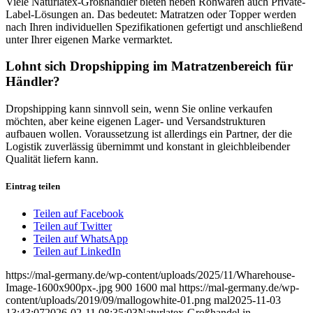
Viele Naturlatex-Großhändler bieten neben Rohwaren auch Private-
Label-Lösungen an. Das bedeutet: Matratzen oder Topper werden
nach Ihren individuellen Spezifikationen gefertigt und anschließend
unter Ihrer eigenen Marke vermarktet.
Lohnt sich Dropshipping im Matratzenbereich für
Händler?
Dropshipping kann sinnvoll sein, wenn Sie online verkaufen
möchten, aber keine eigenen Lager- und Versandstrukturen
aufbauen wollen. Voraussetzung ist allerdings ein Partner, der die
Logistik zuverlässig übernimmt und konstant in gleichbleibender
Qualität liefern kann.
Eintrag teilen
Teilen auf Facebook
Teilen auf Twitter
Teilen auf WhatsApp
Teilen auf LinkedIn
https://mal-germany.de/wp-content/uploads/2025/11/Wharehouse-
Image-1600x900px-.jpg
900
1600
mal
https://mal-germany.de/wp-
content/uploads/2019/09/mallogowhite-01.png
mal
2025-11-03
13:43:07
2026-02-11 08:35:03
Naturlatex-Großhandel in