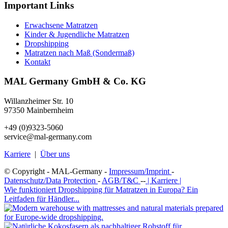
Important Links
Erwachsene Matratzen
Kinder & Jugendliche Matratzen
Dropshipping
Matratzen nach Maß (Sondermaß)
Kontakt
MAL Germany GmbH & Co. KG
Willanzheimer Str. 10
97350 Mainbernheim
+49 (0)9323-5060
service@mal-germany.com
Karriere
|
Über uns
© Copyright - MAL-Germany -
Impressum/Imprint
-
Datenschutz/Data Protection
-
AGB/T&C
--
| Karriere |
Wie funktioniert Dropshipping für Matratzen in Europa? Ein
Leitfaden für Händler...