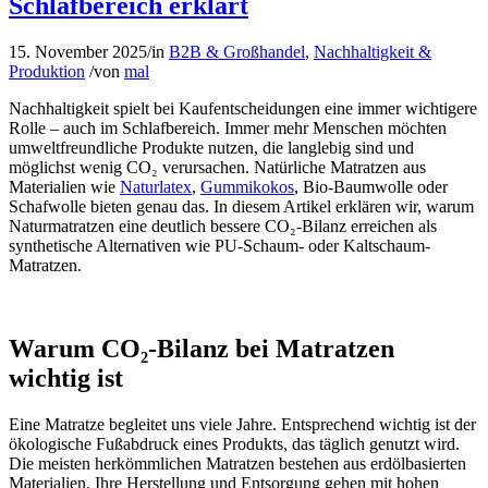
Schlafbereich erklärt
15. November 2025
/
in
B2B & Großhandel
,
Nachhaltigkeit &
Produktion
/
von
mal
Nachhaltigkeit spielt bei Kaufentscheidungen eine immer wichtigere
Rolle – auch im Schlafbereich. Immer mehr Menschen möchten
umweltfreundliche Produkte nutzen, die langlebig sind und
möglichst wenig CO₂ verursachen. Natürliche Matratzen aus
Materialien wie
Naturlatex
,
Gummikokos
, Bio-Baumwolle oder
Schafwolle bieten genau das. In diesem Artikel erklären wir, warum
Naturmatratzen eine deutlich bessere CO₂-Bilanz erreichen als
synthetische Alternativen wie PU-Schaum- oder Kaltschaum-
Matratzen.
Warum CO₂-Bilanz bei Matratzen
wichtig ist
Eine Matratze begleitet uns viele Jahre. Entsprechend wichtig ist der
ökologische Fußabdruck eines Produkts, das täglich genutzt wird.
Die meisten herkömmlichen Matratzen bestehen aus erdölbasierten
Materialien. Ihre Herstellung und Entsorgung gehen mit hohen